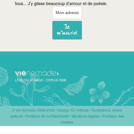
fous... J’y glisse beaucoup d’amour et de poésie.
Je
m'inscris!
LE BLOG VOYAGE • DEPUIS 2008
© Vie Nomade 2008-2023 •
Design: En Altitude
•
Illustrations: divers
auteurs
•
Politique de confidentialité
•
Mentions légales
•
Politique des
cookies