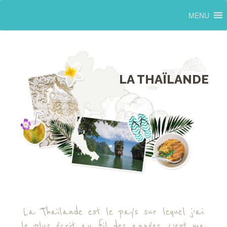
MENU
LA THAÏLANDE
La Thaïlande est le pays sur lequel j’ai
le plus écrit au fil des années, c’est ma