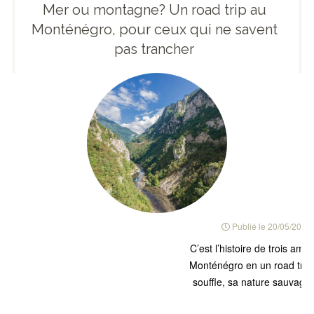
Mer ou montagne? Un road trip au
Monténégro, pour ceux qui ne savent
pas trancher
Publié le
20/05/2019
C’est l’histoire de trois ami
Monténégro en un road trip
souffle, sa nature sauvage, 
vu