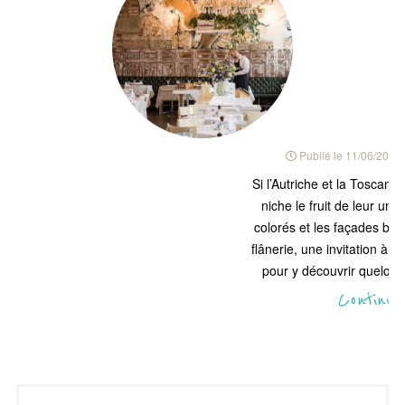
Publié le
11/06/2019
Si l’Autriche et la Toscane 
niche le fruit de leur un
colorés et les façades bar
flânerie, une invitation à
pour y découvrir quelque 
Continue