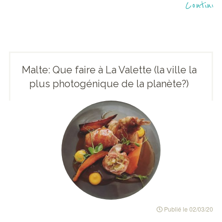
Continue
Malte: Que faire à La Valette (la ville la
plus photogénique de la planète?)
Publié le
02/03/2019