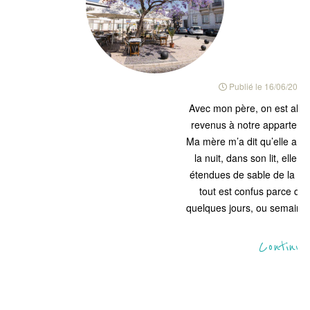
Publié le
16/06/2018
Avec mon père, on est allés 
revenus à notre appartemen
Ma mère m’a dit qu’elle a d
la nuit, dans son lit, elle r
étendues de sable de la lag
tout est confus parce qu
quelques jours, ou semaines
s
Continue