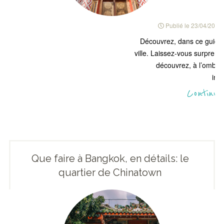
Publié le
23/04/2018
Découvrez, dans ce guide 
ville. Laissez-vous surpren
découvrez, à l’ombre 
ins
Continue
Que faire à Bangkok, en détails: le
quartier de Chinatown