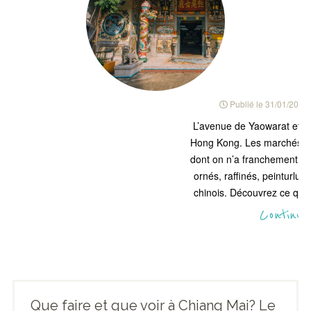
Publié le
31/01/2018
L’avenue de Yaowarat et s
Hong Kong. Les marchés y s
dont on n’a franchement pa
ornés, raffinés, peinturlur
chinois. Découvrez ce qu’i
Continue
Que faire et que voir à Chiang Mai? Le