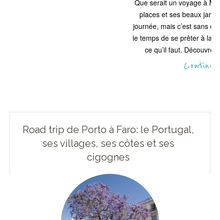
Que serait un voyage à Mal
places et ses beaux jardi
journée, mais c’est sans com
le temps de se prêter à la d
ce qu’il faut. Découvrez
Continue
Road trip de Porto à Faro: le Portugal,
ses villages, ses côtes et ses
cigognes