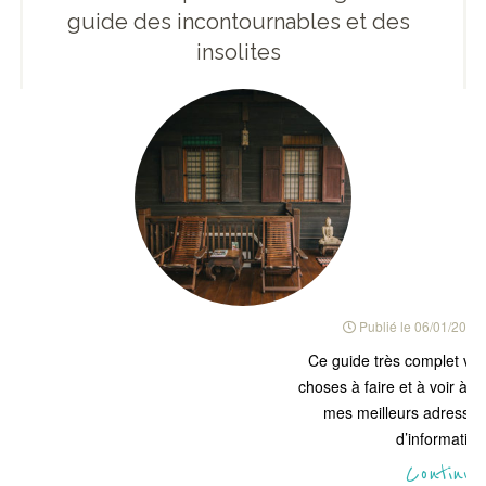
guide des incontournables et des
insolites
Publié le
06/01/2018
Ce guide très complet vou
choses à faire et à voir à 
mes meilleurs adresses,
d’informatio
Continue