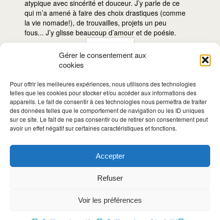
atypique avec sincérité et douceur. J’y parle de ce
qui m’a amené à faire des choix drastiques (comme
la vie nomade!), de trouvailles, projets un peu
fous... J’y glisse beaucoup d’amour et de poésie.
Gérer le consentement aux
cookies
Je
m'inscris!
Pour offrir les meilleures expériences, nous utilisons des technologies
telles que les cookies pour stocker et/ou accéder aux informations des
appareils. Le fait de consentir à ces technologies nous permettra de traiter
des données telles que le comportement de navigation ou les ID uniques
sur ce site. Le fait de ne pas consentir ou de retirer son consentement peut
avoir un effet négatif sur certaines caractéristiques et fonctions.
Accepter
LE BLOG VOYAGE • DEPUIS 2008
Refuser
Voir les préférences
© Vie Nomade 2008-2023 •
Design: En Altitude
•
Illustrations: divers
auteurs
•
Politique de confidentialité
•
Mentions légales
•
Politique des