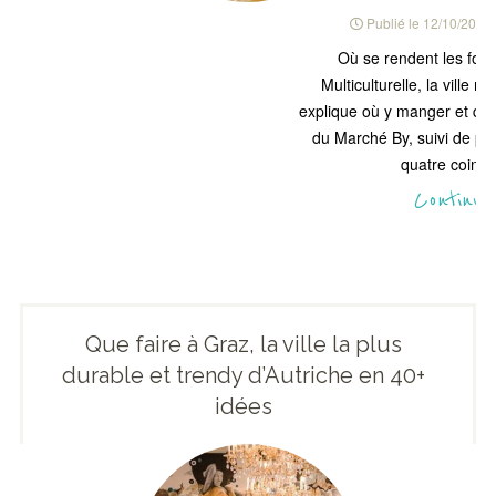
Publié le
12/10/2019
Où se rendent les food
Multiculturelle, la ville 
explique où y manger et qu
du Marché By, suivi de pet
quatre coins d
Continue
Que faire à Graz, la ville la plus
durable et trendy d’Autriche en 40+
idées