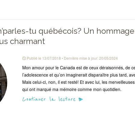
’parles-tu québécois? Un hommage 
lus charmant
Publié le
13/07/2018
• Dernière mise à jour:
20/05/2024
Mon amour pour le Canada est de ceux déraisonnés, de ceu
l’adolescence et qu’on imaginerait disparaître plus tard, a
Mais celui-ci, non, il est resté! Et avec lui, les merveilleu
qui ont marqué ma mémoire comme mon quotidien.
Continuer la lecture