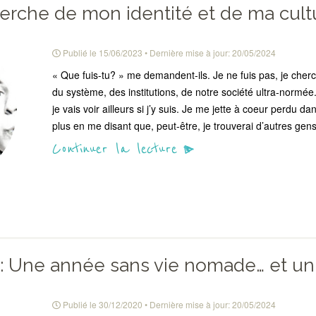
erche de mon identité et de ma cult
Publié le
15/06/2023
• Dernière mise à jour:
20/05/2024
« Que fuis-tu? » me demandent-ils. Je ne fuis pas, je che
du système, des institutions, de notre société ultra-normée. 
je vais voir ailleurs si j’y suis. Je me jette à coeur perdu 
plus en me disant que, peut-être, je trouverai d’autres ge
Continuer la lecture
: Une année sans vie nomade… et un 
Publié le
30/12/2020
• Dernière mise à jour:
20/05/2024