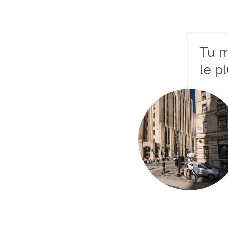
Tu m
le p