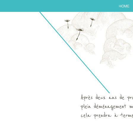
HOME
Après deux ans de prép
plein déménagement m
cela prendra à terme 