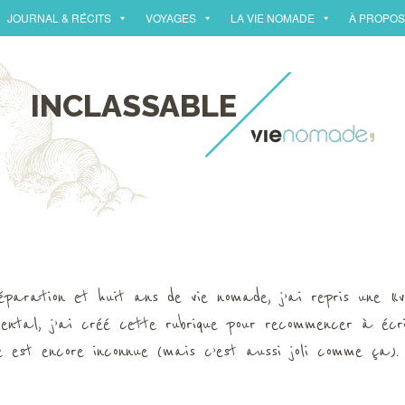
JOURNAL & RÉCITS
VOYAGES
LA VIE NOMADE
À PROPOS
INCLASSABLE
aration et huit ans de vie nomade, j’ai repris une « vie
ental, j’ai créé cette rubrique pour recommencer à écr
est encore inconnue (mais c’est aussi joli comme ça).