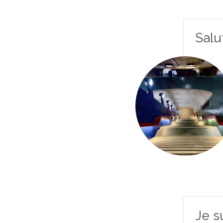
Salu
Je s