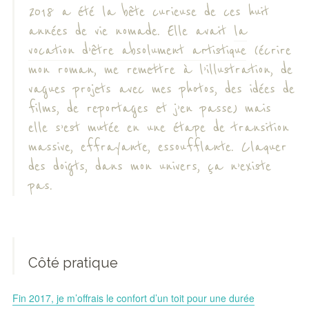
2018 a été la bête curieuse de ces huit
années de vie nomade. Elle avait
la
vocation d’être absolument artistique
(écrire
mon roman, me remettre à l’illustration, de
vagues projets avec mes photos, des idées de
films, de reportages et j’en passe) mais
elle s’est mutée en une étape de transition
massive, effrayante, essoufflante. Claquer
des doigts, dans mon univers, ça n’existe
pas.
Côté pratique
Fin 2017, je m’offrais le confort d’un toit pour une durée