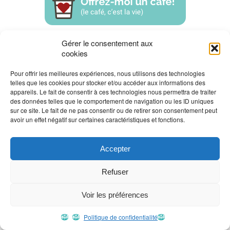
Gérer le consentement aux
cookies
Twitter
Partager sur
Epingler sur
Pour offrir les meilleures expériences, nous utilisons des technologies
telles que les cookies pour stocker et/ou accéder aux informations des
Facebook
Pinterest
appareils. Le fait de consentir à ces technologies nous permettra de traiter
des données telles que le comportement de navigation ou les ID uniques
sur ce site. Le fait de ne pas consentir ou de retirer son consentement peut
avoir un effet négatif sur certaines caractéristiques et fonctions.
Laisser un commentaire
Accepter
Refuser
Ce que la faim m’a appris
Voir les préférences
Epicure au pied de la montagne: un week-
end gourmand dans la Valtellina
Politique de confidentialité