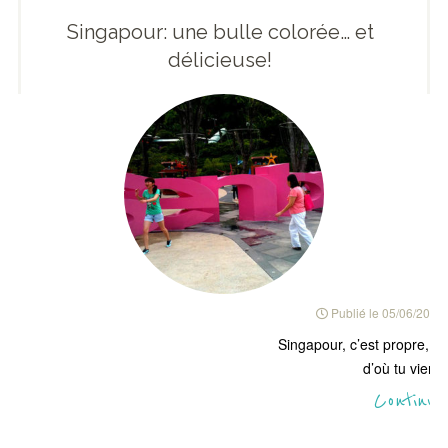
Singapour: une bulle colorée… et
délicieuse!
Publié le
05/06/2011
Singapour, c’est propre, y’a
d’où tu viens,
Continue