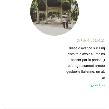
Publié le
02/07/2011
Drillée d’avance sur l’imp
histoire d’avoir au moins 
passer par la panse, je 
courageusement armée d’un 
gestuelle italienne, un atou
avec
Continue