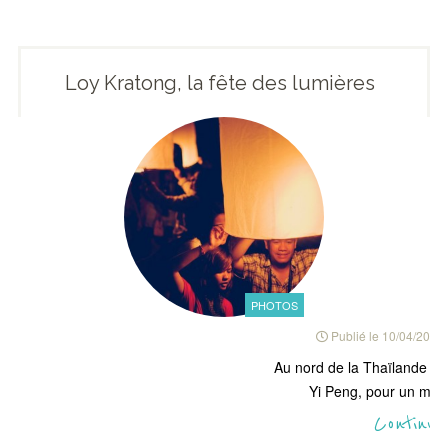
Loy Kratong, la fête des lumières
PHOTOS
Publié le
10/04/2011
Au nord de la Thaïlande se 
Yi Peng, pour un max
Continue