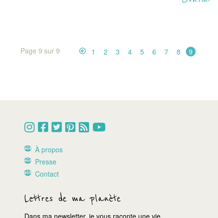
Page 9 sur 9
1
2
3
4
5
6
7
8
9
À propos
Presse
Contact
Lettres de ma planète
Dans ma newsletter, je vous raconte une vie