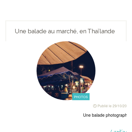
Une balade au marché, en Thaïlande
PHOTOS
Publié le
29/10/2010
Une balade photographiqu
Continue