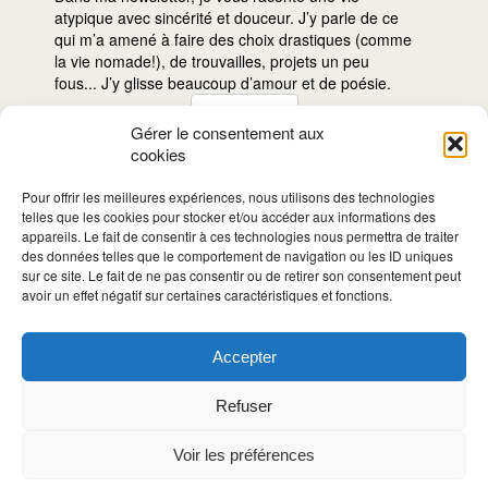
atypique avec sincérité et douceur. J’y parle de ce
qui m’a amené à faire des choix drastiques (comme
la vie nomade!), de trouvailles, projets un peu
fous... J’y glisse beaucoup d’amour et de poésie.
Gérer le consentement aux
cookies
Je
m'inscris!
Pour offrir les meilleures expériences, nous utilisons des technologies
telles que les cookies pour stocker et/ou accéder aux informations des
appareils. Le fait de consentir à ces technologies nous permettra de traiter
des données telles que le comportement de navigation ou les ID uniques
sur ce site. Le fait de ne pas consentir ou de retirer son consentement peut
avoir un effet négatif sur certaines caractéristiques et fonctions.
Accepter
LE BLOG VOYAGE • DEPUIS 2008
Refuser
Voir les préférences
© Vie Nomade 2008-2023 •
Design: En Altitude
•
Illustrations: divers