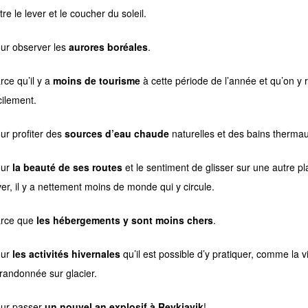
tre le lever et le coucher du soleil.
ur observer les
aurores boréales
.
rce qu’il y a
moins de tourisme
à cette période de l’année et qu’on y 
cilement.
ur profiter des
sources d’eau chaude
naturelles et des bains thermau
our
la beauté de ses routes
et le sentiment de glisser sur une autre pl
ver, il y a nettement moins de monde qui y circule.
rce que
les hébergements y sont moins chers
.
our
les activités hivernales
qu’il est possible d’y pratiquer, comme la v
 randonnée sur glacier.
ur passer
un nouvel an explosif à Reykjavik
!