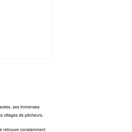
lacées, ses immenses
ts villages de pêcheurs.
n se retrouve constamment