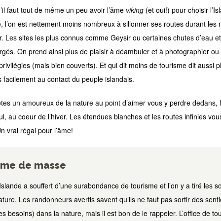
’il faut tout de même un peu avoir l’âme
viking
(et oui!) pour choisir l’
e, l’on est nettement moins nombreux à sillonner ses routes durant les
er. Les sites les plus connus comme Geysir ou certaines chutes d’eau et
gés. On prend ainsi plus de plaisir à déambuler et à photographier ou f
privilégies (mais bien couverts). Et qui dit moins de tourisme dit aussi 
s facilement au contact du peuple islandais.
êtes un amoureux de la nature au point d’aimer vous y perdre dedans, fon
ul, au coeur de l’hiver. Les étendues blanches et les routes infinies vo
 vrai régal pour l’âme!
isme de masse
Islande a souffert d’une surabondance de tourisme et l’on y a tiré les 
ature. Les randonneurs avertis savent qu’ils ne faut pas sortir des sent
es besoins) dans la nature, mais il est bon de le rappeler. L’office de t