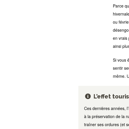
Parce qu
hivernal
ou févri
désengor
en vrais 
ainsi plu
Si vous 
sentir se
même. Un
L’effet tour
Ces dernières années, l’
à la préservation de la n
traîner ses ordures (et s