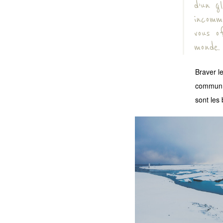
d’un g
incomm
vous o
monde.
Braver le
commun… 
sont les