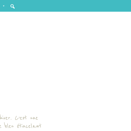
iver. C’est une
e bleu étincelant