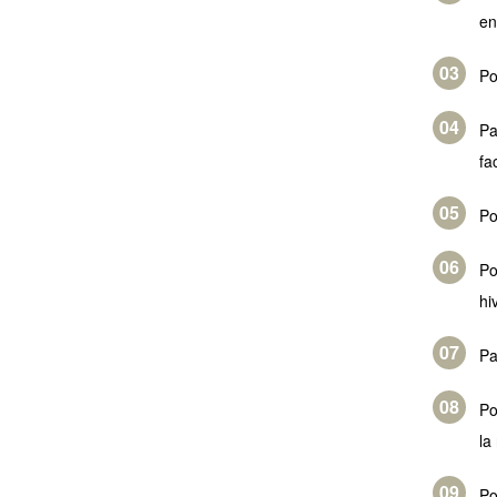
en
Po
Pa
fa
Po
P
hi
Pa
P
la
Po