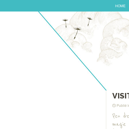
HOME
VISI
Publié 
Peu d’
magie 