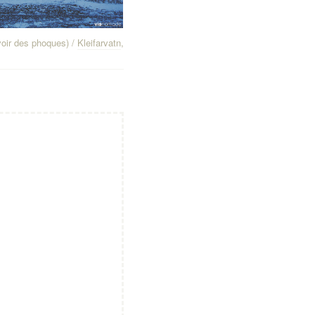
voir des phoques) /
Kleifarvatn
,