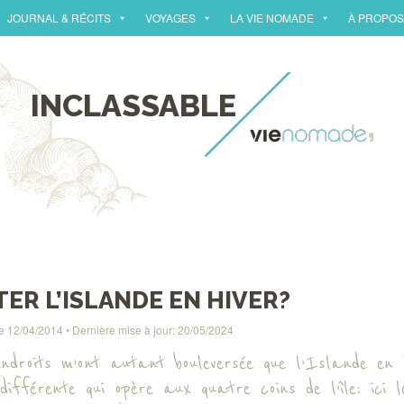
JOURNAL & RÉCITS
VOYAGES
LA VIE NOMADE
À PROPOS
INCLASSABLE
TER L’ISLANDE EN HIVER?
le
12/04/2014
• Dernière mise à jour:
20/05/2024
endroits m’ont autant bouleversée que l’Islande en h
différente qui opère aux quatre coins de l’île: ici l