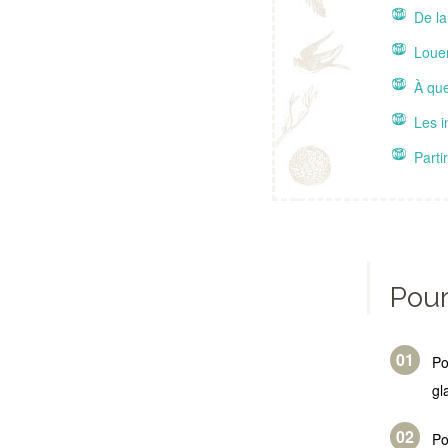
De la
Louer
À que
Les i
Parti
Pour
P
gl
Po