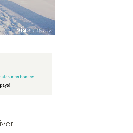
toutes mes bonnes
 pays!
iver