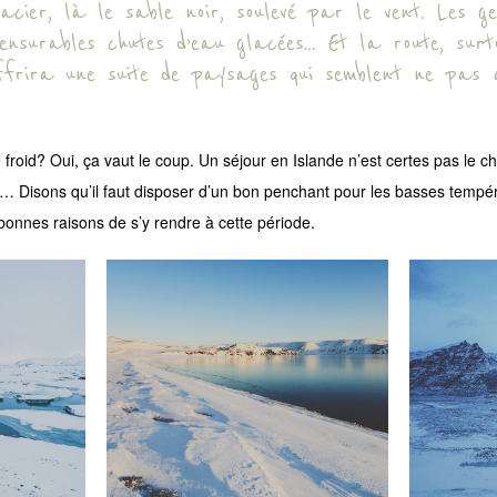
lacier, là le sable noir, soulevé par le vent. Les ge
ensurables chutes d’eau glacées… Et la route, surto
ffrira une suite de paysages qui semblent ne pas
 froid? Oui, ça vaut le coup. Un séjour en Islande n’est certes pas le cho
Disons qu’il faut disposer d’un bon penchant pour les basses tempé
 bonnes raisons de s’y rendre à cette période.