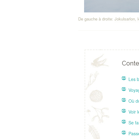
De gauche à droite:
Jokulsarlon, l
Conten
Les b
Voyag
Où do
Voir 
Se fa
Passe