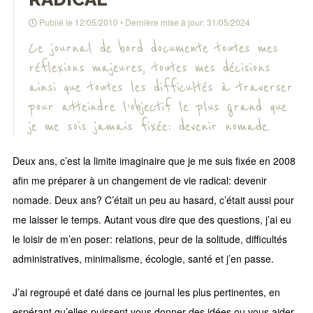
Publié le
12/05/2010
• Dernière mise à jour:
31/05/2024
Ce journal de bord documente toutes mes
réflexions majeures, toutes mes décisions
ainsi que toutes les difficultés à traverser
pour atteindre l’objectif le plus grand que
je me sois jamais fixée: devenir nomade.
Deux ans, c’est la limite imaginaire que je me suis fixée en 2008
afin me préparer à un changement de vie radical: devenir
nomade. Deux ans? C’était un peu au hasard, c’était aussi pour
me laisser le temps. Autant vous dire que des questions, j’ai eu
le loisir de m’en poser: relations, peur de la solitude, difficultés
administratives, minimalisme, écologie, santé et j’en passe.
J’ai regroupé et daté dans ce journal les plus pertinentes, en
espérant qu’elles puissent vous donner des idées ou vous aider