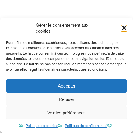
Gérer le consentement aux
cookies
Pour offrir les meilleures expériences, nous utilisons des technologies
telles que les cookies pour stocker et/ou accéder aux informations des
appareils. Le fait de consentir à ces technologies nous permettra de traiter
Île de Siquijor
, Philippines: l’une de mes première
des données telles que le comportement de navigation ou les ID uniques
sur ce site. Le fait de ne pas consentir ou de retirer son consentement peut
avoir un effet négatif sur certaines caractéristiques et fonctions.
13 mars 2010 • Deux mois avant le
Accepter
départ
Refuser
Il ne me reste officiellement plus que deux mois avant le
départ. Le stress commence sérieusement à se faire
Voir les préférences
sentir et je réalise que je n’aurais pas dû autant me
Politique de cookies
Politique de confidentialité
surcharger de travail. Les démarches prennent bien plus