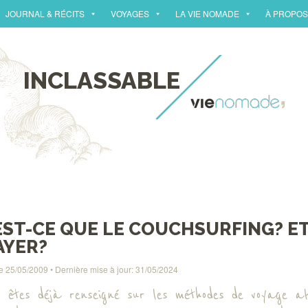
JOURNAL & RÉCITS
VOYAGES
LA VIE NOMADE
À PROPOS
INCLASSABLE
EST-CE QUE LE COUCHSURFING? ET 
AYER?
le
25/05/2009
• Dernière mise à jour:
31/05/2024
s êtes déjà renseigné sur les méthodes de voyage a