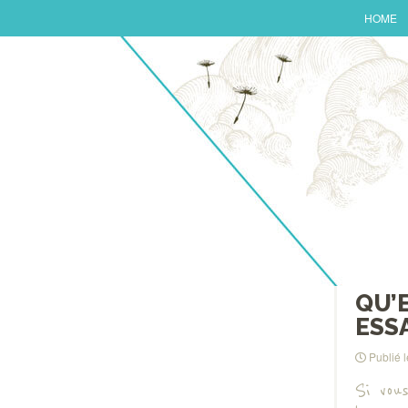
HOME
QU’
ESS
Publié 
Si vou