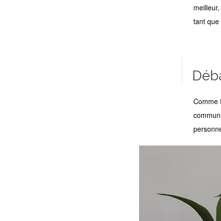
meilleur,
tant que
Déba
Comme to
communau
personne