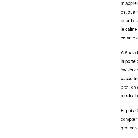
m’appre
est quat
pour la 
le calme 
comme ch
À Kuala
la porte
invités 
passe tr
bref, on
mexicain
Et puis 
compter 
groupes 