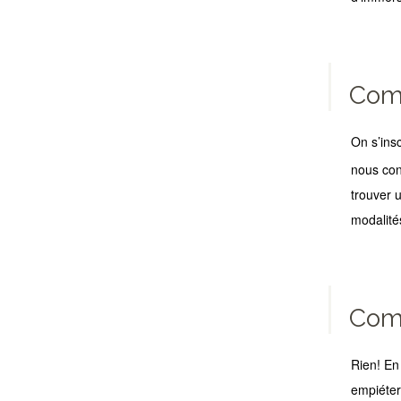
Comm
On s’insc
nous con
trouver u
modalité
Comb
Rien! En 
empiéter