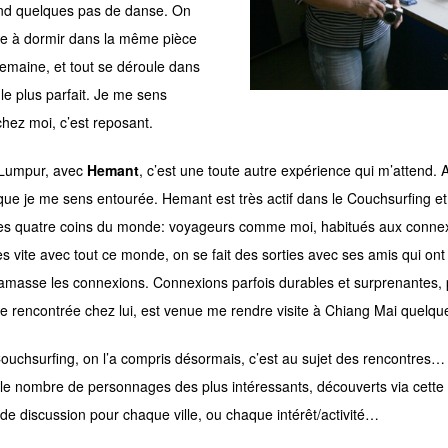
nd quelques pas de danse. On
re à dormir dans la même pièce
semaine, et tout se déroule dans
le plus parfait. Je me sens
ez moi, c’est reposant.
 Lumpur, avec
Hemant
, c’est une toute autre expérience qui m’attend. 
 que je me sens entourée. Hemant est très actif dans le Couchsurfing et 
des quatre coins du monde: voyageurs comme moi, habitués aux connex
ès vite avec tout ce monde, on se fait des sorties avec ses amis qui ont
 amasse les connexions. Connexions parfois durables et surprenantes
e rencontrée chez lui, est venue me rendre visite à Chiang Mai quelqu
Couchsurfing, on l’a compris désormais, c’est au sujet des rencontres…
le nombre de personnages des plus intéressants, découverts via cette
de discussion pour chaque ville, ou chaque intérêt/activité…