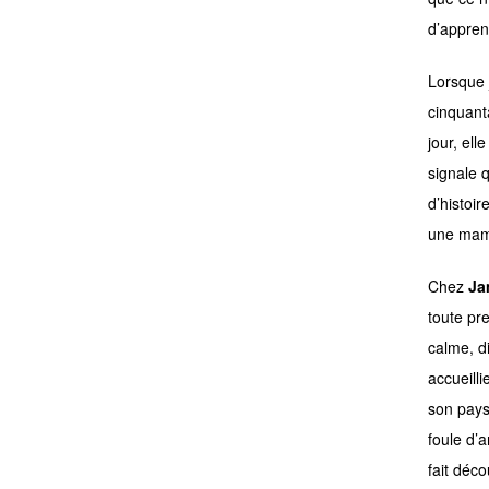
d’appren
Lorsque 
cinquant
jour, ell
signale 
d’histoi
une mama
Chez
Ja
toute pr
calme, di
accueill
son pays
foule d’
fait déco