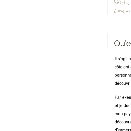
hôtels
Couchs
Qu’e
Il s’agi
côtoient
personne
découvrir
Par exemp
et je dé
mon pays
découvra
d’immers