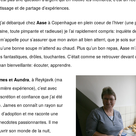
tissage et de partage d’expériences.
j’ai débarqué chez
Aase
à Copenhague en plein coeur de l’hiver (une 
aine, toute pimpante et radieuse) je l’ai rapidement compris: inquiète 
e m’appelle pour s’assurer que mon avion ait bien atterri, que je sois su
qu’une bonne soupe m’attend au chaud. Plus qu’un bon repas, Aase m’a
res fantastiques, drôles, touchantes. C’était comme se retrouver devan
n bienveillante: écouter, apprendre.
mes et Aundra
, à Reykjavik (ma
emière expérience), c’est avec
scrétion et confiance que j’ai été
ie. James en connaît un rayon sur
 d’adoption et me raconte une
anecdotes passionnantes. Il me
uvrir son monde de la nuit,