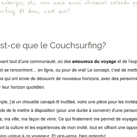
, auberges, etc. vous avez aussi sûrement entendu p
urfing. Et donc, c’est quoi?
st-ce que le Couchsurfing?
t avant tout d’une communauté, où des
amoureux du voyage
et de l’ex
 et se rencontrent… en ligne, ou pour de vrai! Le concept, c’est de mett
s qui ont envie de découvrir de nouveaux horizons, avec des personnes
 leur horizon quotidien.
le, j’ai un chouette canapé-lit inutilisé, voire une pièce pour les invité
cide de le mettre à disposition (pour une durée à convenir) d’une perso
, ma ville, ma façon de vivre. Ce qui finalement me permet de voyager
nt la culture et les expériences de mon invité, tout en offrant une oppo
ion unique à ce voyageur. Et vice-versa, bien entendu!