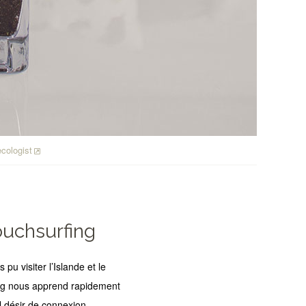
cologist
ouchsurfing
 pu visiter l’Islande et le
ing nous apprend rapidement
l désir de connexion,