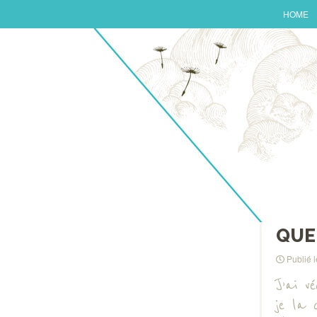
HOME
QUE 
Publié 
J’ai v
je la 