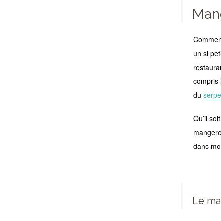
Mang
Comment 
un si pet
restaura
compris 
du
serpe
Qu’il so
mangerez
dans mon
Le ma