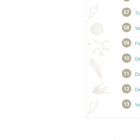
Tr
Vi
Fl
Dé
Do
Dé
Vi