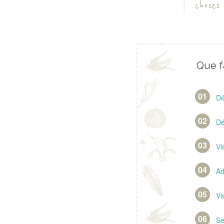
choses
Que f
Dé
Dé
Vi
Ad
Vi
Se