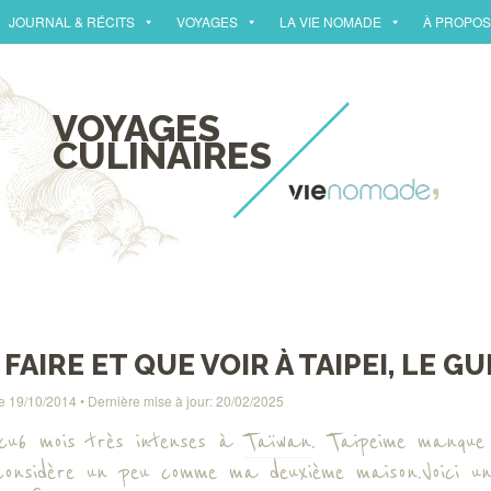
JOURNAL & RÉCITS
VOYAGES
LA VIE NOMADE
À PROPOS
VOYAGES
CULINAIRES
FAIRE ET QUE VOIR À TAIPEI, LE GU
le
19/10/2014
• Dernière mise à jour:
20/02/2025
écu 6 mois très intenses à
Taïwan
. Taipei me manque 
considère un peu comme ma deuxième maison. Voici une