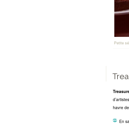
Petite s
Trea
Treasure
d’artiste
havre de 
En sa