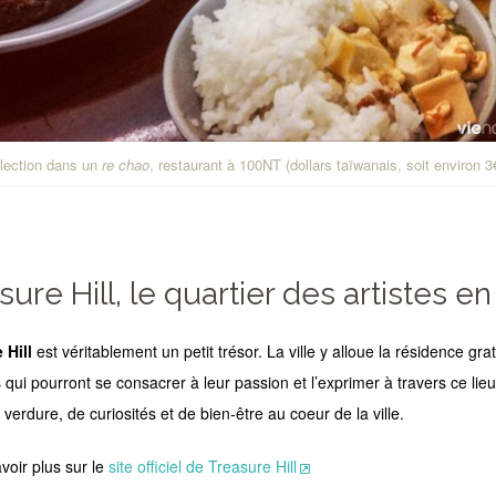
élection dans un
re chao
, restaurant à 100NT (dollars taïwanais, soit environ 3€
sure Hill, le quartier des artistes e
 Hill
est véritablement un petit trésor. La ville y alloue la résidence gr
s qui pourront se consacrer à leur passion et l’exprimer à travers ce lieu 
verdure, de curiosités et de bien-être au coeur de la ville.
voir plus sur le
site officiel de Treasure Hill