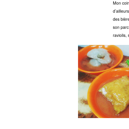
Mon coin 
d’ailleu
des bièr
son parc 
raviolis,