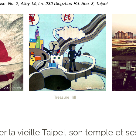
sse:
No. 2, Alley 14, Ln. 230 Dingzhou Rd. Sec. 3, Taipei
Treasure Hill
ter la vieille Taipei, son temple et s