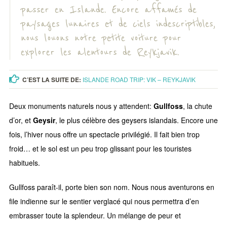
passer en Islande. Encore affamés de
paysages lunaires et de ciels indescriptibles,
nous louons notre petite voiture pour
explorer les alentours de Reykjavik.
C’EST LA SUITE DE:
ISLANDE ROAD TRIP: VIK – REYKJAVIK
Deux monuments naturels nous y attendent:
Gullfoss
, la chute
d’or, et
Geysir
, le plus célèbre des geysers islandais. Encore une
fois, l’hiver nous offre un spectacle privilégié. Il fait bien trop
froid… et le sol est un peu trop glissant pour les touristes
habituels.
Gullfoss paraît-il, porte bien son nom. Nous nous aventurons en
file indienne sur le sentier verglacé qui nous permettra d’en
embrasser toute la splendeur. Un mélange de peur et