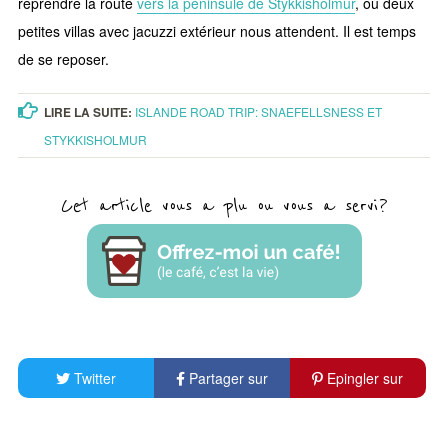
reprendre la route
vers la péninsule de Stykkisholmur
, où deux
petites villas avec jacuzzi extérieur nous attendent. Il est temps
de se reposer.
LIRE LA SUITE:
ISLANDE ROAD TRIP: SNAEFELLSNESS ET
STYKKISHOLMUR
Cet article vous a plu ou vous a servi?
Twitter
Partager sur
Epingler sur
Facebook
Pinterest