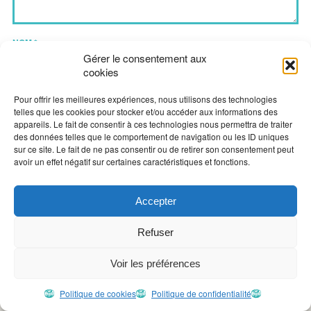
NOM
*
Gérer le consentement aux
cookies
E-MAIL
*
Pour offrir les meilleures expériences, nous utilisons des technologies
telles que les cookies pour stocker et/ou accéder aux informations des
appareils. Le fait de consentir à ces technologies nous permettra de traiter
SITE WEB
des données telles que le comportement de navigation ou les ID uniques
sur ce site. Le fait de ne pas consentir ou de retirer son consentement peut
avoir un effet négatif sur certaines caractéristiques et fonctions.
Accepter
Ce site utilise Akismet pour réduire les indésirables.
En savoir
plus sur la façon dont les données de vos commentaires sont
Refuser
traitées
.
Voir les préférences
Politique de cookies
Politique de confidentialité