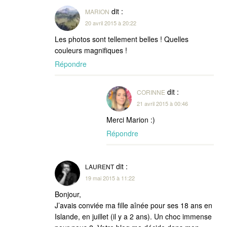
dit :
MARION
20 avril 2015 à 20:22
Les photos sont tellement belles ! Quelles
couleurs magnifiques !
Répondre
dit :
CORINNE
21 avril 2015 à 00:46
Merci Marion :)
Répondre
dit :
LAURENT
19 mai 2015 à 11:22
Bonjour,
J’avais conviée ma fille aînée pour ses 18 ans en
Islande, en juillet (il y a 2 ans). Un choc immense