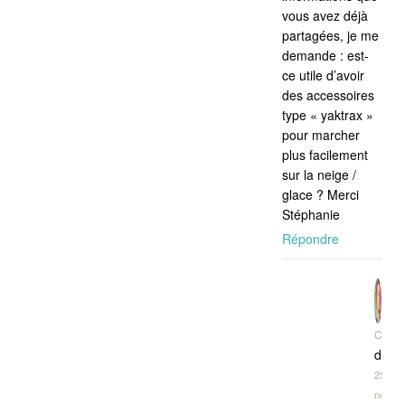
vous avez déjà
partagées, je me
demande : est-
ce utile d’avoir
des accessoires
type « yaktrax »
pour marcher
plus facilement
sur la neige /
glace ? Merci
Stéphanie
Répondre
CORI
dit :
25
novem