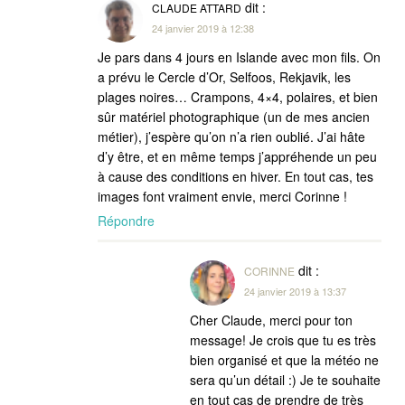
dit :
CLAUDE ATTARD
24 janvier 2019 à 12:38
Je pars dans 4 jours en Islande avec mon fils. On
a prévu le Cercle d’Or, Selfoos, Rekjavik, les
plages noires… Crampons, 4×4, polaires, et bien
sûr matériel photographique (un de mes ancien
métier), j’espère qu’on n’a rien oublié. J’ai hâte
d’y être, et en même temps j’appréhende un peu
à cause des conditions en hiver. En tout cas, tes
images font vraiment envie, merci Corinne !
Répondre
dit :
CORINNE
24 janvier 2019 à 13:37
Cher Claude, merci pour ton
message! Je crois que tu es très
bien organisé et que la météo ne
sera qu’un détail :) Je te souhaite
en tout cas de prendre de très