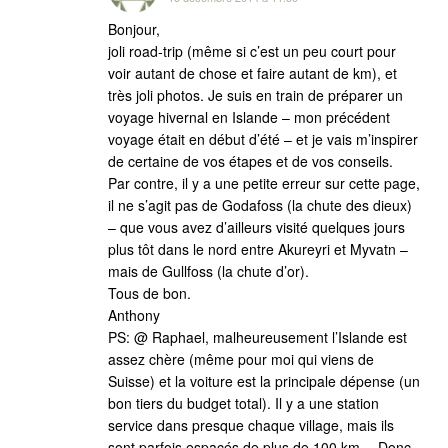
Bonjour,
joli road-trip (même si c’est un peu court pour
voir autant de chose et faire autant de km), et
très joli photos. Je suis en train de préparer un
voyage hivernal en Islande – mon précédent
voyage était en début d’été – et je vais m’inspirer
de certaine de vos étapes et de vos conseils.
Par contre, il y a une petite erreur sur cette page,
il ne s’agit pas de Godafoss (la chute des dieux)
– que vous avez d’ailleurs visité quelques jours
plus tôt dans le nord entre Akureyri et Myvatn –
mais de Gullfoss (la chute d’or).
Tous de bon.
Anthony
PS: @ Raphael, malheureusement l’Islande est
assez chère (même pour moi qui viens de
Suisse) et la voiture est la principale dépense (un
bon tiers du budget total). Il y a une station
service dans presque chaque village, mais ils
sont parfois espacés de plus de 100 km… Donc