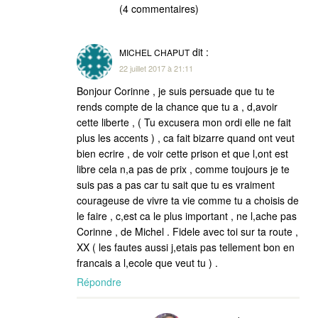
(4 commentaires)
dit :
MICHEL CHAPUT
22 juillet 2017 à 21:11
Bonjour Corinne , je suis persuade que tu te
rends compte de la chance que tu a , d,avoir
cette liberte , ( Tu excusera mon ordi elle ne fait
plus les accents ) , ca fait bizarre quand ont veut
bien ecrire , de voir cette prison et que l,ont est
libre cela n,a pas de prix , comme toujours je te
suis pas a pas car tu sait que tu es vraiment
courageuse de vivre ta vie comme tu a choisis de
le faire , c,est ca le plus important , ne l,ache pas
Corinne , de Michel . Fidele avec toi sur ta route ,
XX ( les fautes aussi j,etais pas tellement bon en
francais a l,ecole que veut tu ) .
Répondre