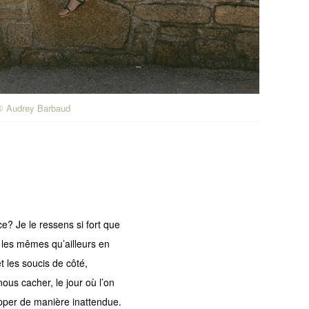
 ©
Audrey Barbaud
e? Je le ressens si fort que
us les mêmes qu’ailleurs en
t les soucis de côté,
ous cacher, le jour où l’on
apper de manière inattendue.