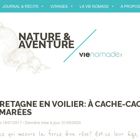
JOURNAL & RÉCITS
VOYAGES
LA VIE NOMADE
À PROPOS
NATURE &
AVENTURE
BRETAGNE EN VOILIER: À CACHE-C
 MARÉES
le
19/07/2017
• Dernière mise à jour:
31/05/2024
-ce qui mesure la force d’un rêve? Est-ce leur âge,