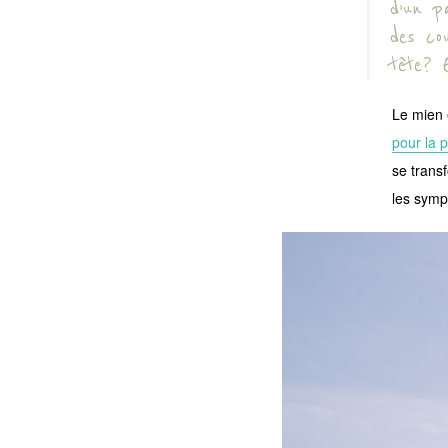
d’un p
des co
tête? 
Le mien 
pour la p
se transf
les sympt