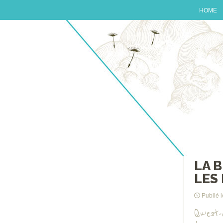
HOME
LA 
LES
Publié 
Qu’est