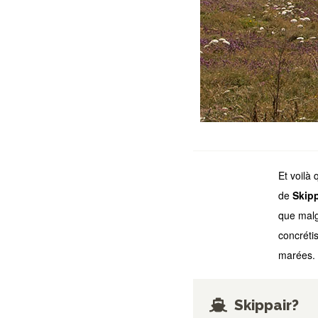
Et voilà
de
Skipp
que malgr
concrétis
marées. E
Skippair?