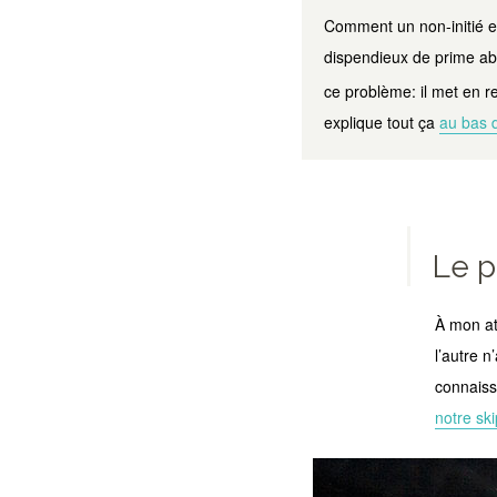
Comment un non-initié en
dispendieux de prime abo
ce problème: il met en r
explique tout ça
au bas d
Le p
À mon at
l’autre 
connaiss
notre sk