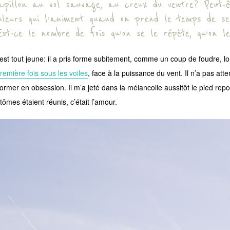
apillon au vol sauvage, au creux du ventre? Peut-
uleurs qui l’animent quand on prend le temps de se
Est-ce le nombre de fois qu’on se le répète, qu’on 
est tout jeune: il a pris forme subitement, comme un coup de foudre, 
remière fois sous les voiles
, face à la puissance du vent. Il n’a pas att
ormer en obsession. Il m’a jeté dans la mélancolie aussitôt le pied repo
ômes étaient réunis, c’était l’amour.