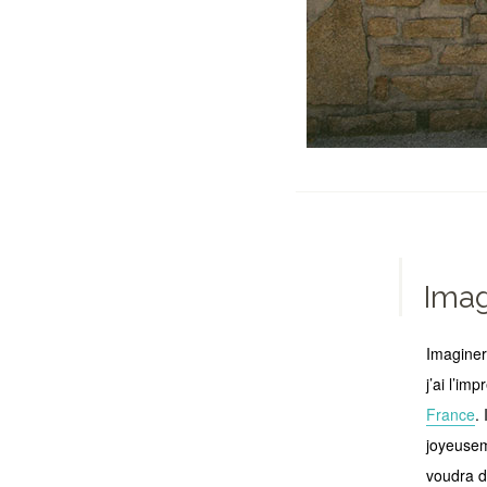
Imag
Imaginer
j’ai l’im
France
.
joyeusem
voudra d