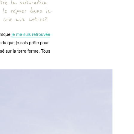
être la saturation
 le rejouer dans la
le crie aux autres?
lorsque
je me suis retrouvée
endu que je sois prête pour
sé sur la terre ferme. Tous