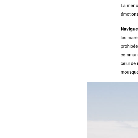
La mer c
émotions
Navigue
les maré
prohibée
commun d
celui de 
mousquet