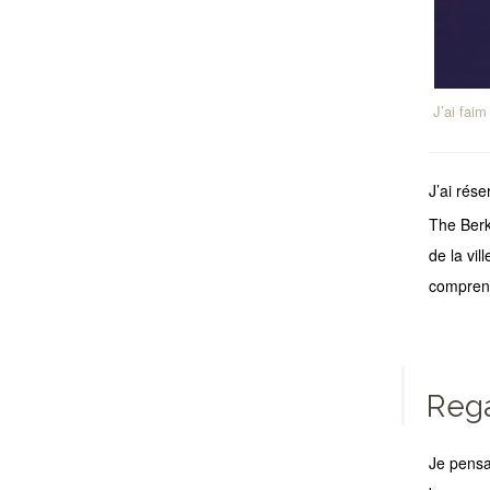
J’ai faim
J’ai rés
The Berk
de la vil
comprend
Rega
Je pensa