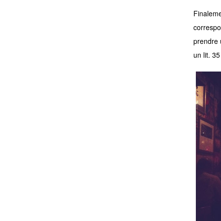
Finaleme
correspon
prendre 
un lit. 