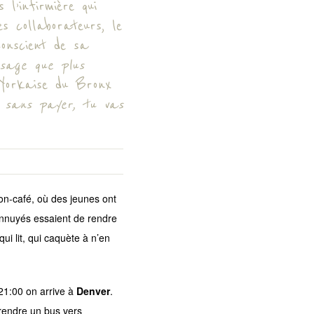
l’infirmière qui
s collaborateurs, le
onscient de sa
 sage que plus
Yorkaise du Bronx
i sans payer, tu vas
on-café, où des jeunes ont
 ennuyés essaient de rendre
ui lit, qui caquète à n’en
 21:00 on arrive à
Denver
.
prendre un bus vers