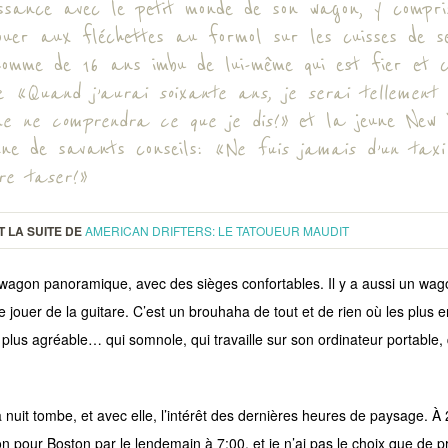
ssance avec le petit monde de son wagon, y compris 
ouer aux fléchettes au formol sur les cuisses de se
homme de 16 ans imbu de lui-même qui est fier et c
se
« Quand j’aurai soixante ans, je serai tellement
ne ne comprendra ce que je dis! »
et la jeune New 
nne de savants conseils:
« Ne fuis jamais d’un tax
re taser! »
T LA SUITE DE
AMERICAN DRIFTERS: LE TATOUEUR MAUDIT
n wagon panoramique, avec des sièges confortables. Il y a aussi un wag
e jouer de la guitare. C’est un brouhaha de tout et de rien où les plus
plus agréable… qui somnole, qui travaille sur son ordinateur portable, q
a nuit tombe, et avec elle, l’intérêt des dernières heures de paysage. À
n pour Boston par le lendemain à 7:00, et je n’ai pas le choix que de 