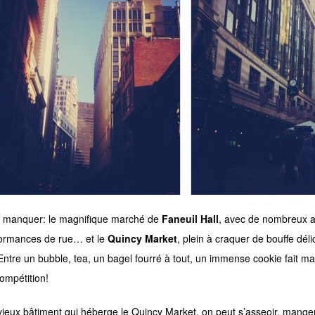
 manquer: le magnifique marché de
Faneuil Hall
, avec de nombreux ar
ormances de rue… et le
Quincy Market
, plein à craquer de bouffe dél
ntre un bubble, tea, un bagel fourré à tout, un immense cookie fait mai
compétition!
vieux bâtiment qui héberge le Quincy Market, on peut s’asseoir, manger 