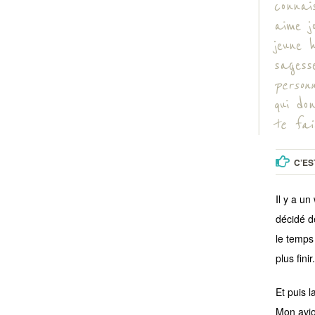
connai
aime j
jeune 
sages
person
qui do
te fai
C’ES
Il y a u
décidé d
le temps 
plus finir.
Et puis l
Mon avio