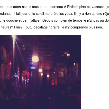
nt nous atterrissons tous en un morceau À Philadelphia et, vaseuse, j
dance. Il fait jour et le soleil me brûle les yeux. Il n’y a rien qui me ré
une douche et de m’affaler. Depuis combien de temps je n’ai pas pu d
35 heures? Plus? Foutu décalage horaire, je n’y comprends plus rien.