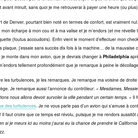
t avant minuit, sans quoi je me retrouverai à payer une heure (ou plus) 
t de Denver, pourtant bien noté en termes de confort, est vraiment nul. 
e mon écharpe à mon cou et à ma valise et je m’endors (et me réveille 
uette (foutus accoudoirs). Enfin vient le moment d’effectuer mon check
la plaque, j’essaie sans succès dix fois à la machine… de la mauvaise c
et je monte dans mon avion, que je devrais changer à
Philadelphia
aprè
 m’endors tellement profondément que je remarque à peine le décollage
re les turbulences, je les remarques. Je remarque ma voisine de droit
iège. Je remarque aussi l’annonce du contrôleur:
« Mesdames, Messieur
tions nous allons devoir survoler la ville pendant un certain temps. »
Il 
ue des turbulences
. Je ne vous parle pas d’un avion qui s’amuse à cont
! Il faut croire que ce temps est révolu, puisque je me rendors aussitô
en si je meurs ici au moins j’aurai eu la chance de prendre le Californi
zz.