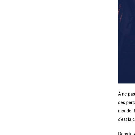
À ne pas
des perf
monde! E
c’est la 
Dans le 