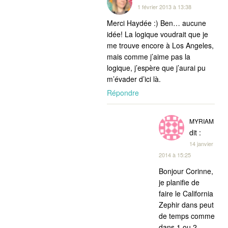
1 février 2013 à 13:38
Merci Haydée :) Ben… aucune
idée! La logique voudrait que je
me trouve encore à Los Angeles,
mais comme j’aime pas la
logique, j’espère que j’aurai pu
m’évader d’ici là.
Répondre
MYRIAM
dit :
14 janvier
2014 à 15:25
Bonjour Corinne,
je planifie de
faire le California
Zephir dans peut
de temps comme
dans 1 ou 2