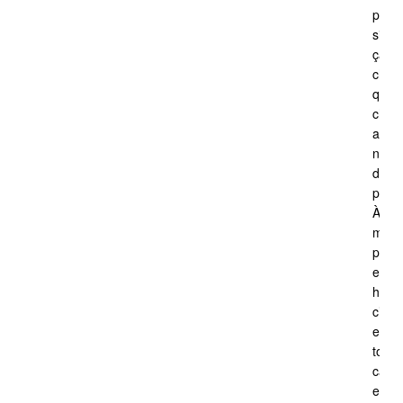
pas
si
ça
chan
quel
chos
au
nive
du
pays
À
mon
pass
en
hiver
c’étai
en
tout
cas
ensol