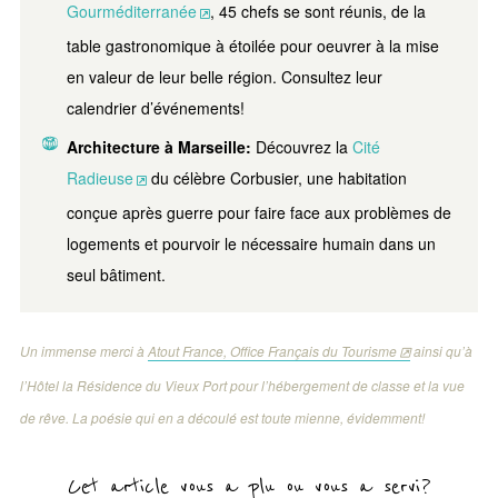
Gourméditerranée
, 45 chefs se sont réunis, de la
table gastronomique à étoilée pour oeuvrer à la mise
en valeur de leur belle région. Consultez leur
calendrier d’événements!
Architecture à Marseille:
Découvrez la
Cité
Radieuse
du célèbre Corbusier, une habitation
conçue après guerre pour faire face aux problèmes de
logements et pourvoir le nécessaire humain dans un
seul bâtiment.
Un immense merci à
Atout France, Office Français du Tourisme
ainsi qu’à
l’Hôtel la Résidence du Vieux Port pour l’hébergement de classe et la vue
de rêve. La poésie qui en a découlé est toute mienne, évidemment!
Cet article vous a plu ou vous a servi?