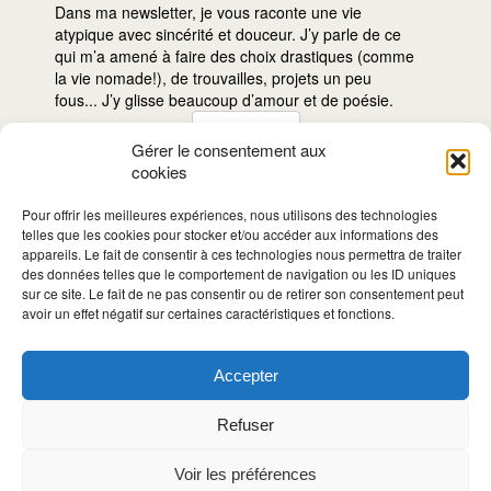
Dans ma newsletter, je vous raconte une vie
atypique avec sincérité et douceur. J’y parle de ce
qui m’a amené à faire des choix drastiques (comme
la vie nomade!), de trouvailles, projets un peu
fous... J’y glisse beaucoup d’amour et de poésie.
Gérer le consentement aux
cookies
Je
m'inscris!
Pour offrir les meilleures expériences, nous utilisons des technologies
telles que les cookies pour stocker et/ou accéder aux informations des
appareils. Le fait de consentir à ces technologies nous permettra de traiter
des données telles que le comportement de navigation ou les ID uniques
sur ce site. Le fait de ne pas consentir ou de retirer son consentement peut
avoir un effet négatif sur certaines caractéristiques et fonctions.
Accepter
LE BLOG VOYAGE • DEPUIS 2008
Refuser
Voir les préférences
© Vie Nomade 2008-2023 •
Design: En Altitude
•
Illustrations: divers