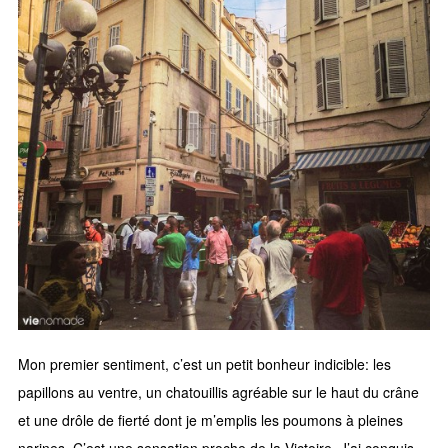
Mon premier sentiment, c’est un petit bonheur indicible: les
papillons au ventre, un chatouillis agréable sur le haut du crâne
et une drôle de fierté dont je m’emplis les poumons à pleines
narines. C’est une sensation proche de la Victoire. J’ai conquis.