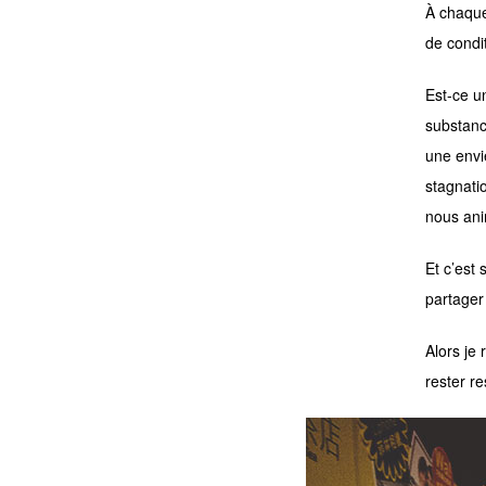
À chaque
de condi
Est-ce u
substanc
une envie
stagnatio
nous an
Et c’est
partager
Alors je 
rester re