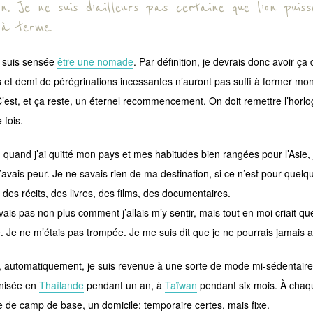
on. Je ne suis d’ailleurs pas certaine que l’on puiss
 à terme.
je suis sensée
être une nomade
. Par définition, je devrais donc avoir ça
 et demi de pérégrinations incessantes n’auront pas suffi à former m
C’est, et ça reste, un éternel recommencement. On doit remettre l’horl
 fois.
 quand j’ai quitté mon pays et mes habitudes bien rangées pour l’Asie, j
j’avais peur. Je ne savais rien de ma destination, si ce n’est pour quel
 des récits, des livres, des films, des documentaires.
ais pas non plus comment j’allais m’y sentir, mais tout en moi criait que
e. Je ne m’étais pas trompée. Je me suis dit que je ne pourrais jamais a
, automatiquement, je suis revenue à une sorte de mode mi-sédentaire
rnisée en
Thaïlande
pendant un an, à
Taïwan
pendant six mois. À chaqu
e de camp de base, un domicile: temporaire certes, mais fixe.