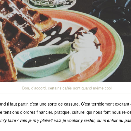
Bon, d’accord, certains cafés sont quand même cool
nd il faut partir, c’est une sorte de cassure. C’est terriblement excitant
 tensions d’ordres financier, pratique, culturel qui nous font nous re-
 m’y faire? vais-je m’y plaire? vais-je vouloir y rester, ou m’enfuir au p