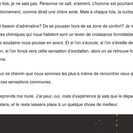
 fois, je ne sais pas. Personne ne sait, vraiment. L’homme est pourta
tionnement, comme dirait une chère amie. Mais à chaque fois, la curiosit
n besoin d’adrénaline? De se pousser hors de sa zone de confort? Je me
es chimiques qui nous habitent sont un levier de croissance formidable.
 soudaine nous pousse en avant. Et si l’on s’écoute, si l’on s’éveille d
n, si l’on fonce vers cette sensation d’excitation, alors on se retrouve 
ime.
 sur ce chemin que nous sommes les plus à même de rencontrer ceux 
 ces sensations communes.
reprends ma route. J’ai peur, oui, mais d’expérience je sais que le dépa
stera, et le reste laissera place à un quelque chose de meilleur.