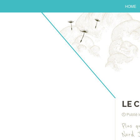
HOME
LE 
Publié 
Plus q
Nord. 