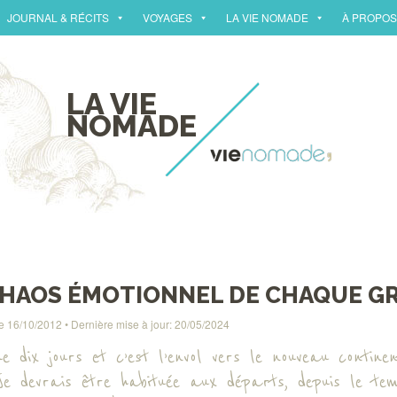
JOURNAL & RÉCITS
VOYAGES
LA VIE NOMADE
À PROPOS
LA VIE
NOMADE
CHAOS ÉMOTIONNEL DE CHAQUE G
le
16/10/2012
• Dernière mise à jour:
20/05/2024
ue dix jours et c’est l’envol vers le nouveau continen
Je devrais être habituée aux départs, depuis le tem