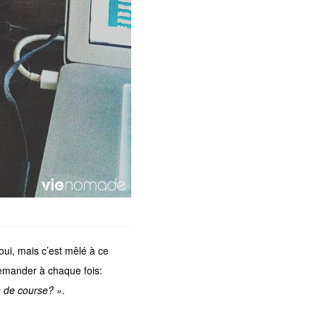
 oui, mais c’est mêlé à ce
demander à chaque fois:
as de course? »
.