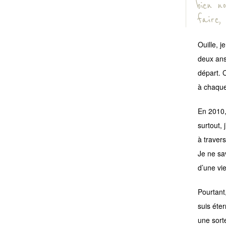
bien n
faire,
Ouille, 
deux ans
départ. 
à chaque
En 2010,
surtout, 
à travers
Je ne sav
d’une vi
Pourtant
suis éte
une sort