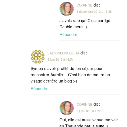
dit :
CORINNE
1 décembre 2012 à 13:38
J’avais raté ça! C’est corrigé.
Double merci :)
Répondre
dit :
LADYMILONGUERA
3 juin 2012 à 16:51
Sympa d’avoir profité de ton séjour pour
rencontrer Aurélie… C’est bien de mettre un
visage derrière un blog ;-)
Répondre
dit :
CORINNE
3 juin 2012 à 17:23
Oui, elle est aussi venue me voir
en Thaïlande par la suite :)