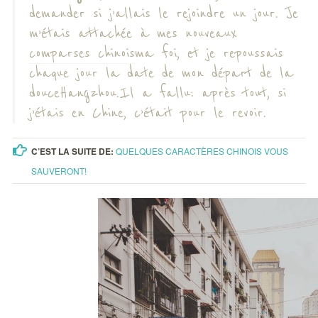
demander si j’allais le rejoindre un jour. Je
m’étais attachée à mes nouveaux
comparses chinois
ma foi, et je repoussais
chaque jour la date de mon départ de la
douce Hangzhou. Il a fallu: après tout, si
j’étais en Chine, c’était pour le revoir.
C’EST LA SUITE DE:
QUELQUES CARACTÈRES CHINOIS VOUS
SAUVERONT!